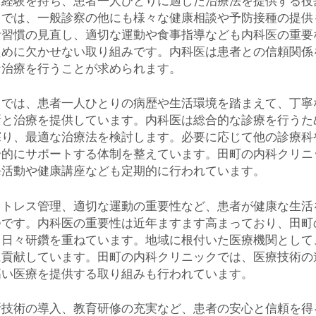
と経験を持ち、患者一人ひとりに適した治療法を提供する役
クでは、一般診察の他にも様々な健康相談や予防接種の提供
活習慣の見直し、適切な運動や食事指導なども内科医の重要
ために欠かせない取り組みです。内科医は患者との信頼関係
な治療を行うことが求められます。
クでは、患者一人ひとりの病歴や生活環境を踏まえて、丁寧
断と治療を提供しています。内科医は総合的な診療を行うた
探り、最適な治療法を検討します。必要に応じて他の診療科
合的にサポートする体制を整えています。田町の内科クリニ
発活動や健康講座なども定期的に行われています。
ストレス管理、適切な運動の重要性など、患者が健康な生活
つです。内科医の重要性は近年ますます高まっており、田町
、日々研鑽を重ねています。地域に根付いた医療機関として
に貢献しています。田町の内科クリニックでは、医療技術の
高い医療を提供する取り組みも行われています。
断技術の導入、教育研修の充実など、患者の安心と信頼を得